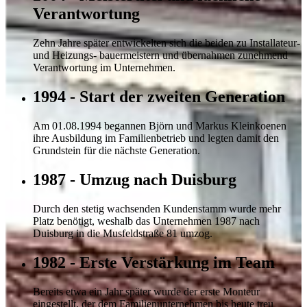
Verantwortung
Zehn Jahre später entwickelten sich die beiden zu Installateur-
und Heizungs- bauermeistern und übernahmen zunehmend
Verantwortung im Unternehmen.
1994 - Start der zweiten Generation
Am 01.08.1994 begannen Björn und Markus Kleinkoenen
ihre Ausbildung im Familienbetrieb und legten damit den
Grundstein für die nächste Generation.
1987 - Umzug nach Duisburg
Durch den stetig wachsenden Kundenstamm wurde mehr
Platz benötigt, weshalb das Unternehmen 1987 nach
Duisburg in die Musfeldstraße 81 umzog.
1982 - Erste Verstärkung im Team
Bereits etwa ein Jahr später wurde der erste Monteur
eingestellt, der dem Familienunternehmen bis heute treu