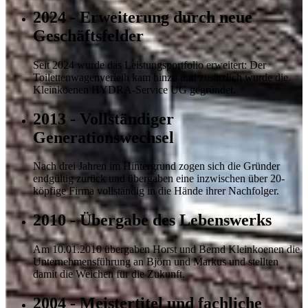
2024 - Erweiterung durch neue
Geschäftsfelder
Seit 2024 wurde das Leistungsportfolio erweitert: Der
Toilettenwagenverleih kam hinzu und zusätzlich wurde die
Kleinkoenen HYDRA-Service UG gegründet.
2013 - Vollständiger
Generationswechsel
Nach drei Jahren im Hintergrund zogen sich die Gründer
endgültig zurück und übergaben eine inzwischen über 20-
köpfige Firma vollständig in die Hände ihrer Nachfolger.
2010 - Übergabe des Lebenswerks
Am 10.01.2010 übergaben Horst und Bernd Kleinkoenen die
Unternehmensführung an Björn und Markus und stellten
damit die Weichen für die Zukunft.
2004 - Meistertitel und fachliche